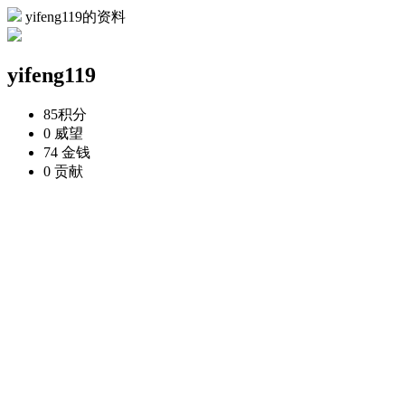
yifeng119的资料
yifeng119
85
积分
0
威望
74
金钱
0
贡献