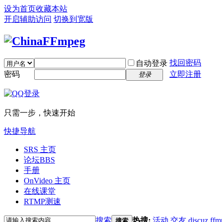
设为首页
收藏本站
开启辅助访问
切换到宽版
找回密码
自动登录
密码
立即注册
登录
只需一步，快速开始
快捷导航
SRS 主页
论坛
BBS
手册
OnVideo 主页
在线课堂
RTMP测速
搜索
热搜:
活动
交友
discuz
ffm
搜索