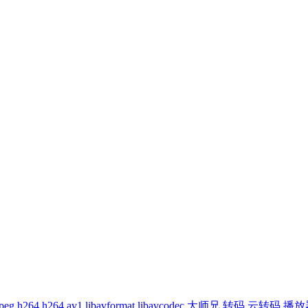
peg
h264
h264
av1
libavformat
libavcodec
大师兄
转码
云转码
播放