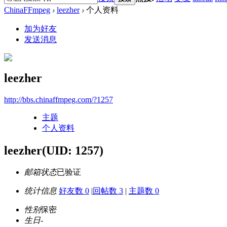
ChinaFFmpeg
›
leezher
›
个人资料
加为好友
发送消息
leezher
http://bbs.chinaffmpeg.com/?1257
主题
个人资料
leezher
(UID: 1257)
邮箱状态
已验证
统计信息
好友数 0
|
回帖数 3
|
主题数 0
性别
保密
生日
-