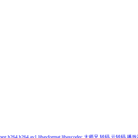
peg
h264
h264
av1
libavformat
libavcodec
大师兄
转码
云转码
播放