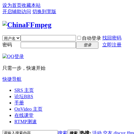
设为首页
收藏本站
开启辅助访问
切换到宽版
找回密码
自动登录
密码
立即注册
登录
只需一步，快速开始
快捷导航
SRS 主页
论坛
BBS
手册
OnVideo 主页
在线课堂
RTMP测速
搜索
热搜:
活动
交友
discuz
ffm
搜索