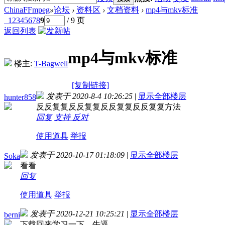
ChinaFFmpeg
»
论坛
›
资料区
›
文档资料
›
mp4与mkv标准
1
2
3
4
5
6
7
8
9
/ 9 页
返回列表
mp4与mkv标准
楼主:
T-Bagwell
[复制链接]
发表于 2020-8-4 10:26:25
|
显示全部楼层
hunter858
反反复复反反复复反反复复反反复复方法
回复
支持
反对
使用道具
举报
发表于 2020-10-17 01:18:09
|
显示全部楼层
Soka
看看
回复
使用道具
举报
发表于 2020-12-21 10:25:21
|
显示全部楼层
berni
下载回来学习一下，牛逼