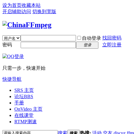
设为首页
收藏本站
开启辅助访问
切换到宽版
找回密码
自动登录
密码
立即注册
登录
只需一步，快速开始
快捷导航
SRS 主页
论坛
BBS
手册
OnVideo 主页
在线课堂
RTMP测速
搜索
热搜:
活动
交友
discuz
ffm
搜索