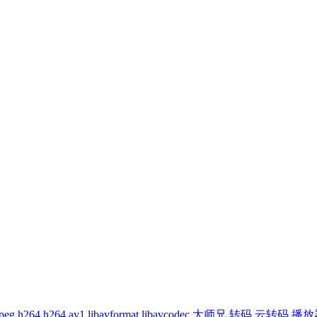
peg
h264
h264
av1
libavformat
libavcodec
大师兄
转码
云转码
播放