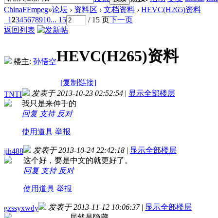
ChinaFFmpeg
»
论坛
›
资料区
›
文档资料
›
HEVC(H265)资料
1
2
3
4
5
6
7
8
9
10
... 15
/ 15 页
下一页
返回列表
HEVC(H265)资料
楼主:
孙悟空
[复制链接]
发表于 2013-10-23 02:52:54
|
显示全部楼层
TNTI
我只是来伸手的
回复
支持
反对
使用道具
举报
发表于 2013-10-24 22:42:18
|
显示全部楼层
jih488
这个好，要是中文的就更好了。
回复
支持
反对
使用道具
举报
发表于 2013-11-12 10:06:37
|
显示全部楼层
gzssyxwdy
。。。。居然是隐藏。。。