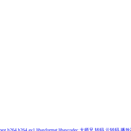
peg
h264
h264
av1
libavformat
libavcodec
大师兄
转码
云转码
播放