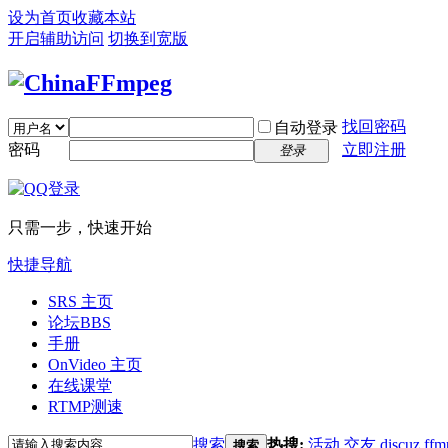
设为首页
收藏本站
开启辅助访问
切换到宽版
找回密码
自动登录
密码
立即注册
登录
只需一步，快速开始
快捷导航
SRS 主页
论坛
BBS
手册
OnVideo 主页
在线课堂
RTMP测速
搜索
热搜:
活动
交友
discuz
ffm
搜索